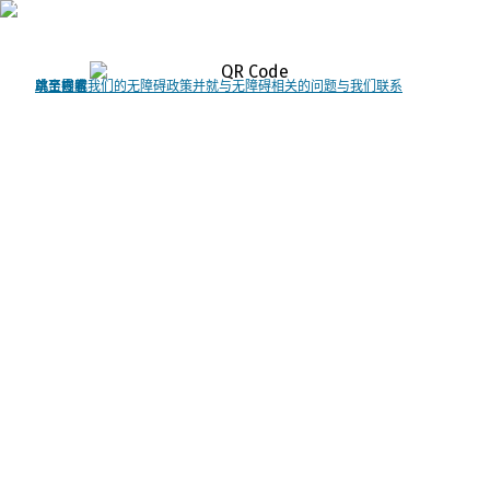
欢迎拨打我们的热线电话：400-920-3155
单击查看我们的无障碍政策并就与无障碍相关的问题与我们联系
跳至导航
跳至内容
跳至搜索